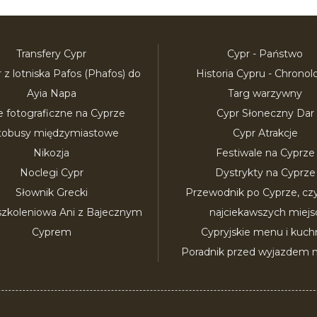
Transfery Cypr
Cypr - Państwo
r z lotniska Pafos (Phafos) do
Historia Cypru - Chronol
Ayia Napa
Targ warzywny
e fotograficzne na Cyprze
Cypr Słoneczny Dar
tobusy międzymiastowe
Cypr Atrakcje
Nikozja
Festiwale na Cyprze
Noclegi Cypr
Dystrykty na Cyprze
Słownik Grecki
Przewodnik po Cyprze, czyli
szkoleniowa Ani z Bajecznym
najciekawszych miejs
Cyprem
Cypryjskie menu i kuch
Poradnik przed wyjazdem n