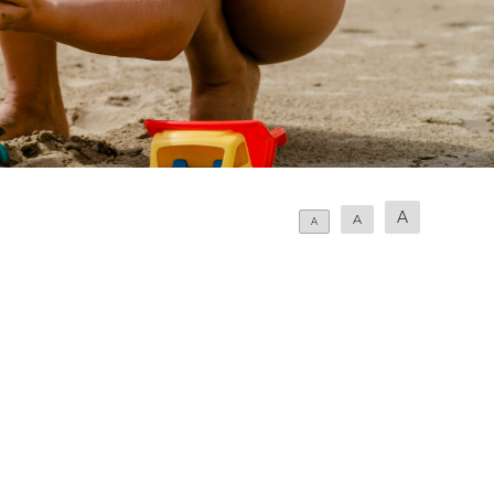
A
A
A