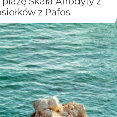
plażę Skała Afrodyty z
siołków z Pafos