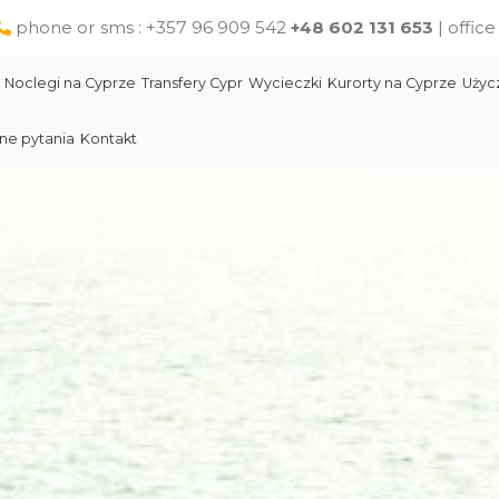
phone or sms : +357 96 909 542
+48 602 131 653
| offic
Noclegi na Cyprze
Transfery Cypr
Wycieczki
Kurorty na Cyprze
Użyc
ne pytania
Kontakt
Larnaka
Słynni ludzie Cypru
Wycieczki jednodniowe na Cyprze z Pafos
Skała Afodyty
Limassol
Restauracje na Cyprze
Wycieczki z Larnaki
Lara Beach Plaża
Pomoc na Cyprze dla polskich turystów
Wycieczki z Protaras
Lokalne produkty na Cyprze
Cypr Atrakcje
Cypr - Państwo
Skała Afodyty