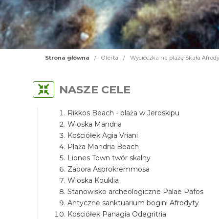
Strona główna
/
Oferta
/
Wycieczka na plażę Skała Afrody
NASZE CELE
Rikkos Beach - plaża w Jeroskipu
Wioska Mandria
Kościółek Agia Vriani
Plaża Mandria Beach
Liones Town twór skalny
Zapora Asprokremmosa
Wioska Kouklia
Stanowisko archeologiczne Palae Pafos
Antyczne sanktuarium bogini Afrodyty
Kościółek Panagia Odegritria