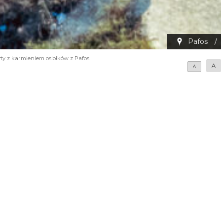
Pafos
/
ty z karmieniem osiołków z Pafos
A
A