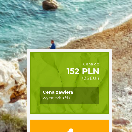
Cena od
152 PLN
/ 35 EUR
Cena zawiera
wycieczka 5h