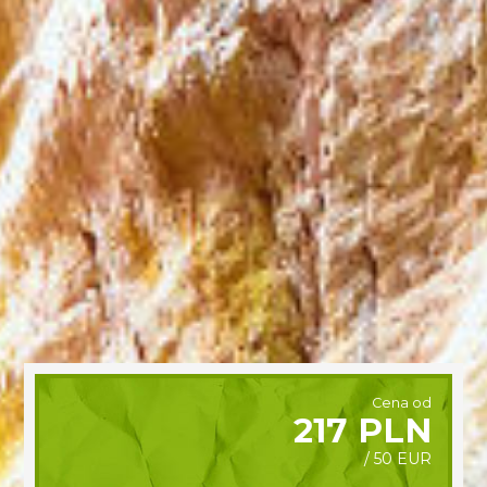
Cena od
217 PLN
/ 50 EUR