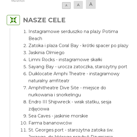
Marathon
A
A
A
NASZE CELE
Instagramowe serduszko na plaży Potima
Beach
Zatoka i plaża Coral Bay - krótki spacer po plaży
Jaskinia Olmiego
Limni Rocks - instagramowe skałki
Sayang Bay - urocza zatoczka, starożytny port
Duiklocatie Amphi Theatre - instagramowy
naturalny amfiteatr
Amphitheatre Dive Site - miejsce do
nurkowania i snorkelingu
Endro III Shipwreck - wrak statku, sesja
zdjęciowa
Sea Caves - jaskinie morskie
Farma bananowców
St. Georges port - starożytna zatoka św.