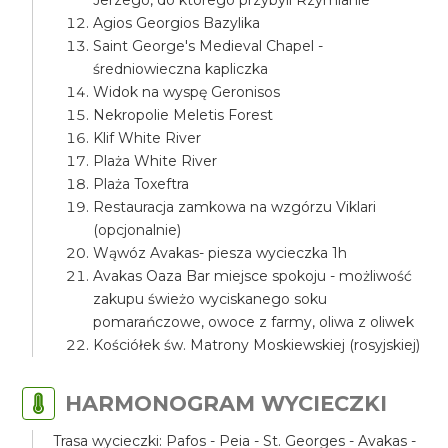
Jerzego, do którego przybyli Rzymianie
Agios Georgios Bazylika
Saint George's Medieval Chapel -
średniowieczna kapliczka
Widok na wyspę Geronisos
Nekropolie Meletis Forest
Klif White River
Plaża White River
Plaża Toxeftra
Restauracja zamkowa na wzgórzu Viklari
(opcjonalnie)
Wąwóz Avakas- piesza wycieczka 1h
Avakas Oaza Bar miejsce spokoju - możliwość
zakupu świeżo wyciskanego soku
pomarańczowe, owoce z farmy, oliwa z oliwek
Kościółek św. Matrony Moskiewskiej (rosyjskiej)
HARMONOGRAM WYCIECZKI
Trasa wycieczki: Pafos - Peia - St. Georges - Avakas -