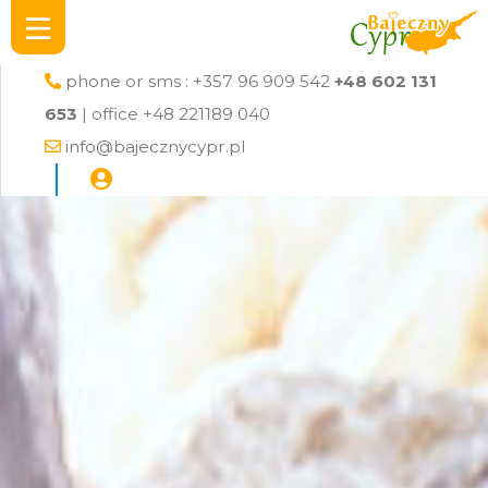
phone or sms : +357 96 909 542
+48 602 131
653
| office +48 221189 040
info@bajecznycypr.pl