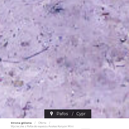
Pafos
/
Cypr
Strona główna
/
Oferta
/
Wycieczka z Pafos do wąwozu Avakas Kanyon Mini