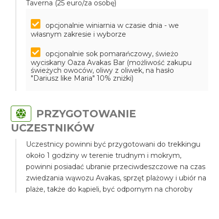
Taverna (25 euro/za osobę)
opcjonalnie winiarnia w czasie dnia - we
własnym zakresie i wyborze
opcjonalnie sok pomarańczowy, świeżo
wyciskany Oaza Avakas Bar (możliwość zakupu
świeżych owoców, oliwy z oliwek, na hasło
"Dariusz like Maria" 10% zniżki)
PRZYGOTOWANIE
UCZESTNIKÓW
Uczestnicy powinni być przygotowani do trekkingu
około 1 godziny w terenie trudnym i mokrym,
powinni posiadać ubranie przeciwdeszczowe na czas
zwiedzania wąwozu Avakas, sprzęt plażowy i ubiór na
plaże, także do kąpieli, być odpornym na choroby
lokomocyjne lub posiadać leki w tym kierunku