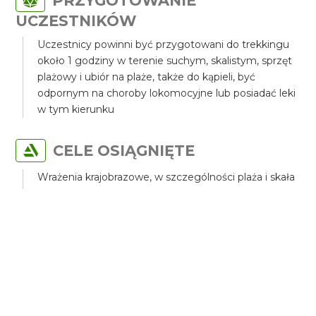
PRZYGOTOWANIE
UCZESTNIKÓW
Uczestnicy powinni być przygotowani do trekkingu
około 1 godziny w terenie suchym, skalistym, sprzęt
plażowy i ubiór na plaże, także do kąpieli, być
odpornym na choroby lokomocyjne lub posiadać leki
w tym kierunku
CELE OSIĄGNIĘTE
Wrażenia krajobrazowe, w szczególności plaża i skała
Afrodyty, widoki plaż, krajobraz wybrzeża i klify
Zapoznanie się z klifem Pisouri
Zapoznanie się z miejscem narodzin z piany
Afrodyty.
Zapoznanie się z wiejskimi gospodarstwami na
wybrzeżu
Degustacja lokalnych win i cypryjskiej kuchni
Sesja fotograficzna i wideo.