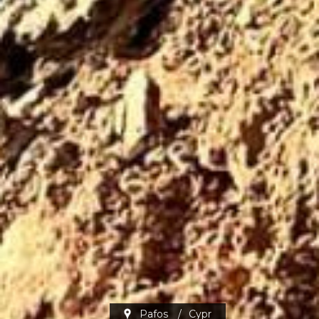
Pafos
/
Cypr