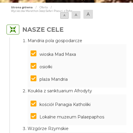
Strona główna
/
Oferta
/
Wycieczka Marathon Jeep Safari Pisouri z Pafos
A
A
A
NASZE CELE
Mandria pola gospodarcze
wioska Mad Maxa
osiołki
plaża Mandria
Kouklia z sanktuarium Afrodyty
kościół Panagia Katholiki
Lokalne muzeum Palaepaphos
Wzgórze Rzymskie