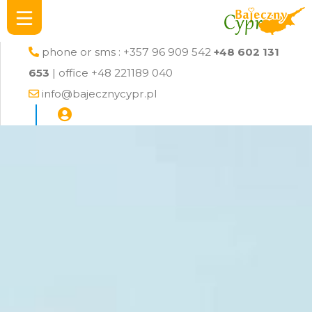
phone or sms : +357 96 909 542
+48 602 131
653
| office +48 221189 040
info@bajecznycypr.pl