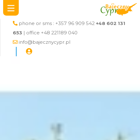
phone or sms : +357 96 909 542
+48 602 131
653
| office +48 221189 040
info@bajecznycypr.pl