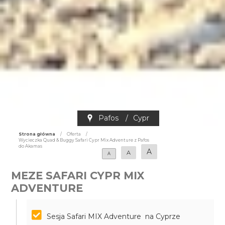
Pafos
/
Cypr
Strona główna
/
Oferta
/
Wycieczka Quad & Buggy Safari Cypr Mix Adventure z Pafos
do Akamas
A
A
A
MEZE SAFARI CYPR MIX
ADVENTURE
Sesja Safari MIX Adventure na Cyprze