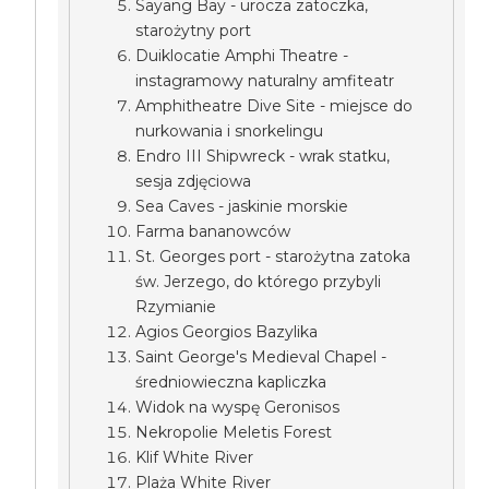
Sayang Bay - urocza zatoczka,
starożytny port
Duiklocatie Amphi Theatre -
instagramowy naturalny amfiteatr
Amphitheatre Dive Site - miejsce do
nurkowania i snorkelingu
Endro III Shipwreck - wrak statku,
sesja zdjęciowa
Sea Caves - jaskinie morskie
Farma bananowców
St. Georges port - starożytna zatoka
św. Jerzego, do którego przybyli
Rzymianie
Agios Georgios Bazylika
Saint George's Medieval Chapel -
średniowieczna kapliczka
Widok na wyspę Geronisos
Nekropolie Meletis Forest
Klif White River
Plaża White River