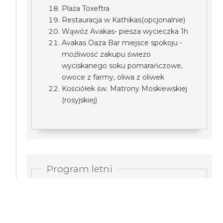
Plaża Toxeftra
Restauracja w Kathikas(opcjonalnie)
Wąwóz Avakas- piesza wycieczka 1h
Avakas Oaza Bar miejsce spokoju -
możliwość zakupu świeżo
wyciskanego soku pomarańczowe,
owoce z farmy, oliwa z oliwek
Kościółek św. Matrony Moskiewskiej
(rosyjskiej)
Program letni
plaża Potima Beach z widokowym
serduszkiem
zatoka i plaża Coral Bay