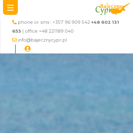
phone or sms : +357 96 909 542
+48 602 131
653
| office +48 221189 040
info@bajecznycypr.pl