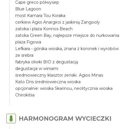
Cape greco półwysep
Blue Lagoon
most Kamara Tou Koraka
cerkiew Agioi Anargiroi z jaskinią Zangooly
zatoka i plaża Konnos Beach
zatoka Green Bay, najlepsze miejsce do nurkowania
plaża Figowa
Lefkara - górska wioska, znana z koronek i wyrobów
ze srebra
fabryka oliwki BIO z degustacją
degustacja w winiarni
średniowieczny klasztor żeński Agios Minas
Kato Dris średniowieczna wioska
opcjonalnie: wioska Skarinou, neolitycznia wioska
Chirokitiia
HARMONOGRAM WYCIECZKI