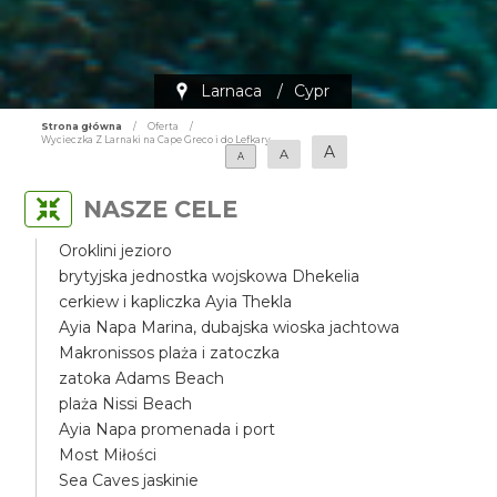
Larnaca
/
Cypr
Strona główna
/
Oferta
/
Wycieczka Z Larnaki na Cape Greco i do Lefkary
A
A
A
NASZE CELE
Oroklini jezioro
brytyjska jednostka wojskowa Dhekelia
cerkiew i kapliczka Ayia Thekla
Ayia Napa Marina, dubajska wioska jachtowa
Makronissos plaża i zatoczka
zatoka Adams Beach
plaża Nissi Beach
Ayia Napa promenada i port
Most Miłości
Sea Caves jaskinie